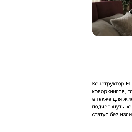
Конструктор E
коворкингов, г
а также для жи
подчеркнуть к
статус без изл