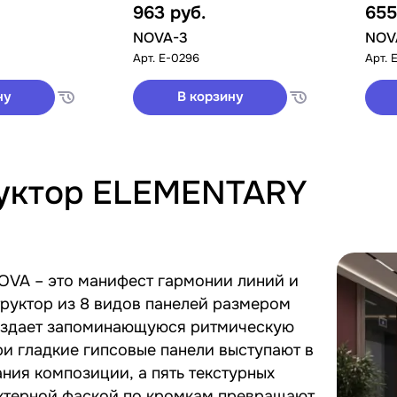
963
руб.
65
NOVA-3
NOV
Арт.
E-0296
Арт.
ну
В корзину
уктор ELEMENTARY
VA – это манифест гармонии линий и
руктор из 8 видов панелей размером
здает запоминающуюся ритмическую
и гладкие гипсовые панели выступают в
ания композиции, а пять текстурных
актерной фаской по кромкам превращают