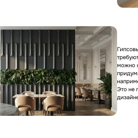
Гипсов
требуют
можно о
придум
наприме
Это не 
дизайне