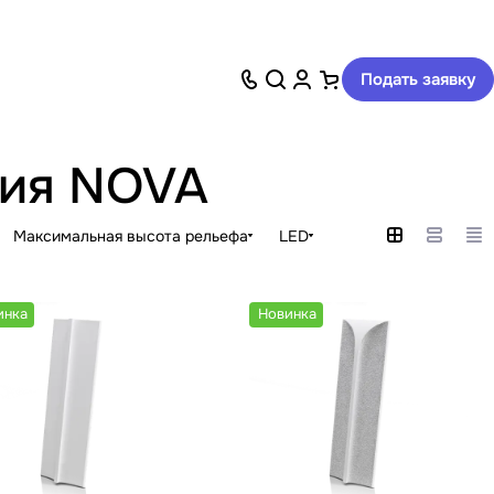
Подать заявку
ция NOVA
Максимальная высота рельефа
LED
инка
Новинка