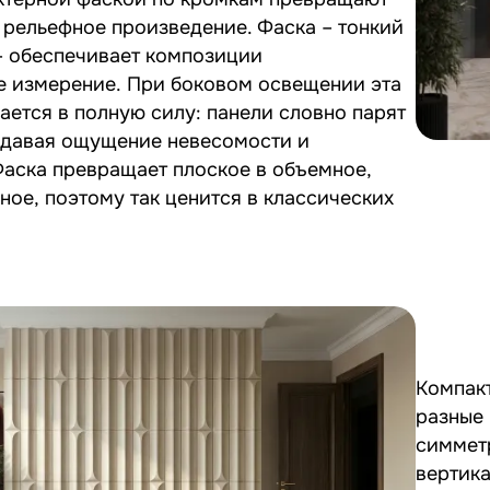
 рельефное произведение. Фаска – тонкий
– обеспечивает композиции
е измерение. При боковом освещении эта
ается в полную силу: панели словно парят
оздавая ощущение невесомости и
аска превращает плоское в объемное,
ное, поэтому так ценится в классических
Компак
разные 
симметр
вертика