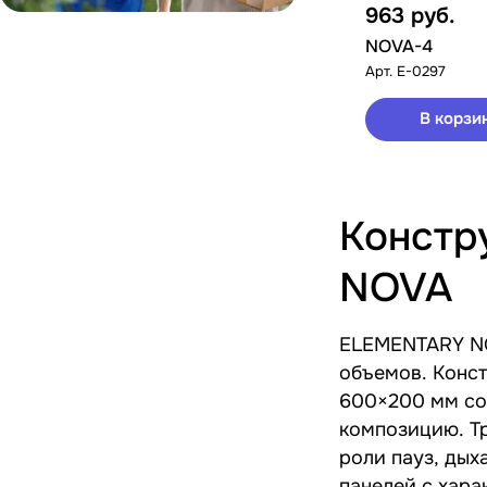
963
руб.
NOVA-4
Арт.
E-0297
В корзи
Констр
NOVA
ELEMENTARY NO
объемов. Конст
600×200 мм со
композицию. Тр
роли пауз, дых
панелей с хар