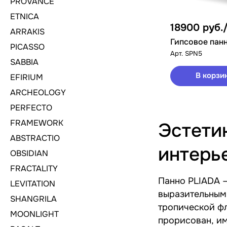
PROVANCE
ETNICA
18900
руб.
ARRAKIS
Гипсовое пан
PICASSO
Арт.
SPN5
SABBIA
В корзи
EFIRIUM
ARCHEOLOGY
PERFECTO
FRAMEWORK
Эстети
ABSTRACTIO
интерь
OBSIDIAN
FRACTALITY
Панно PLIADA –
LEVITATION
выразительным
SHANGRILA
тропической ф
MOONLIGHT
прорисован, им