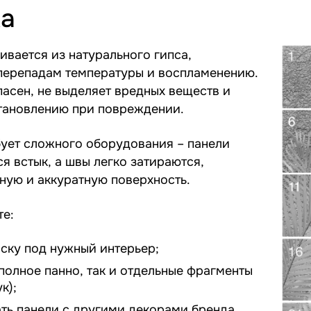
а
ивается из натурального гипса,
 перепадам температуры и воспламенению.
асен, не выделяет вредных веществ и
тановлению при повреждении.
бует сложного оборудования – панели
я встык, а швы легко затираются,
ную и аккуратную поверхность.
те:
ску под нужный интерьер;
 полное панно, так и отдельные фрагменты
к);
ть панели с другими декорами бренда