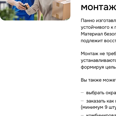
монтаж
Панно изготавл
устойчивого к
Материал безоп
подлежит восс
Монтаж не тре
устанавливаютс
формируя цель
Вы также може
выбрать окра
заказать как
(минимум 9 шту
комбинирова