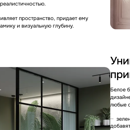
 реалистичностью.
ивляет пространство, придает ему
амику и визуальную глубину.
Уни
при
Белое б
дизайн
любые о
зеле
добавят