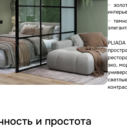
золо
интерье
темн
элеган
PLIADA
простра
рестора
эко, мо
универс
светлые
контрас
чность и простота