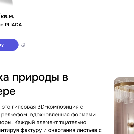
/кв.м.
но PLIADA
ну
ка природы в
ере
 это гипсовая 3D-композиция с
 рельефом, вдохновленная формами
лоры. Каждый элемент тщательно
итируя фактуру и очертания листьев с