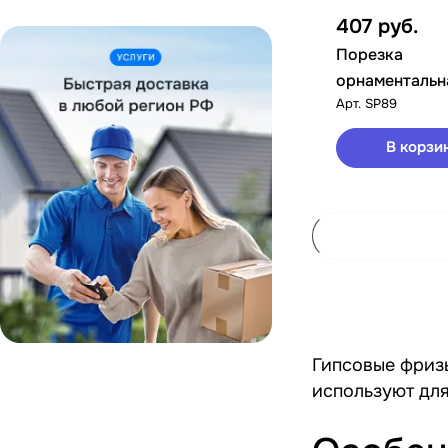
407
руб.
Порезка
орнаментальн
Арт.
SP89
В корзи
Гипсовые фризы
используют для