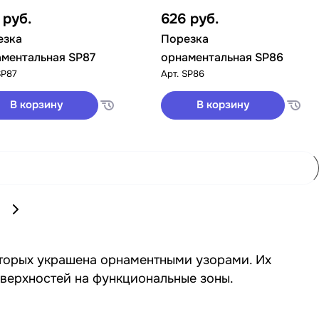
4
руб.
626
руб.
езка
Порезка
ментальная SP87
орнаментальная SP86
SP87
Арт.
SP86
В корзину
В корзину
оторых украшена орнаментными узорами. Их
оверхностей на функциональные зоны.