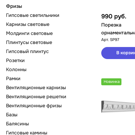
Фризы
Гипсовые светильники
990
руб.
Карнизы световые
Порезка
орнаментальн
Молдинги световые
Арт.
SP97
Плинтусы световые
Гипсовый плинтус
В корзи
Розетки
Колонны
Рамки
Новинка
Вентиляционные карнизы
Вентиляционные решетки
Вентиляционные фризы
Базы
Балясины
Гипсовые камины