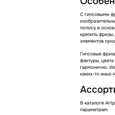
Особен
С гипсовыми ф
изобразительн
полосу в основ
крепить фризы 
элементов орн
Гипсовые фриз
фактуры, цвета
гармонично. Их
каких-то иных 
Ассорт
В каталоге Art
параметрам: