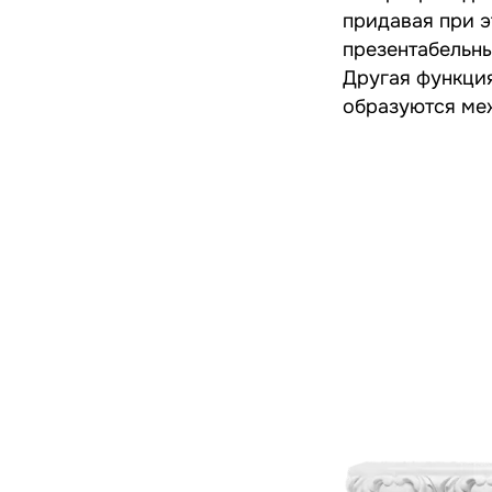
придавая при э
презентабельны
Другая функция
образуются меж