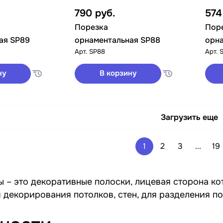
790
руб.
57
Порезка
Пор
ая SP89
орнаментальная SP88
орна
Арт.
SP88
Арт.
ну
В корзину
Загрузить еще
1
2
3
...
19
 – это декоративные полоски, лицевая сторона к
 декорирования потолков, стен, для разделения п