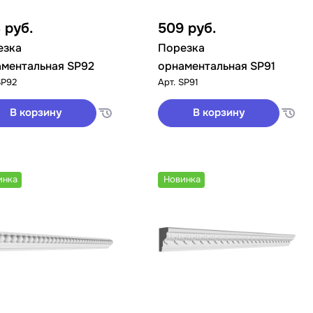
4
руб.
509
руб.
езка
Порезка
ментальная SP92
орнаментальная SP91
SP92
Арт.
SP91
В корзину
В корзину
инка
Новинка