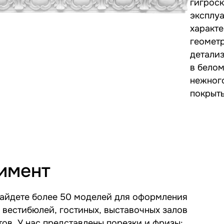
гигрос
эксплуа
характ
геомет
детали
в белом
нежного
покрыть
имент
найдете более 50 моделей для оформления
, вестибюлей, гостиных, выставочных залов
тов. У нас представлены порезки и фризы: