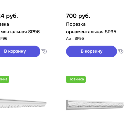
24
руб.
700
руб.
езка
Порезка
аментальная SP96
орнаментальная SP95
SP96
Арт.
SP95
В корзину
В корзину
инка
Новинка