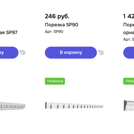
246
руб.
1 4
Порезка SP90
Пор
Арт.
SP90
ая SP97
орн
Арт.
ну
В корзину
Новинка
Нов