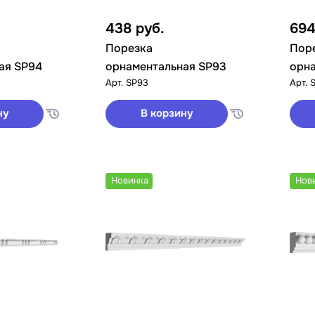
438
руб.
69
Порезка
Пор
ая SP94
орнаментальная SP93
орна
Арт.
SP93
Арт.
ну
В корзину
Новинка
Нов