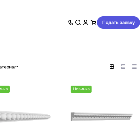
Подать заявку
атериал
инка
Новинка