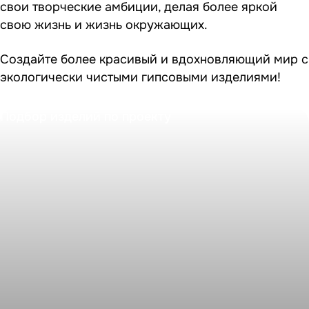
свои творческие амбиции, делая более яркой
свою жизнь и жизнь окружающих.
Создайте более красивый и вдохновляющий мир с
экологически чистыми гипсовыми изделиями!
Подбор изделий по проекту
Создайте свое уникальное пространство!
Вы мечтаете об интерьере, который будет не только
стильным, но и функциональным?
Предлагаем Вам уникальную услугу по подбору изделий
из
гипсовой лепнины
, учитывая все детали вашего
проекта, команда экспертов сделает подбор гипсовых
изделий для Вашего проекта, чтобы подчеркнуть
индивидуальность пространства.