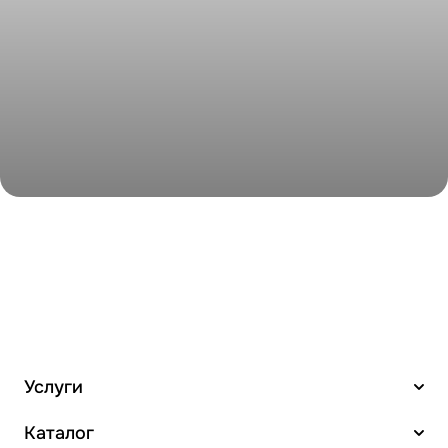
произведения искусства: от изысканной лепнины,
украшающей потолки, до утончённых фигурок и
скульптур
, которые придают особую атмосферу любому
интерьеру.
Услуги
Каталог