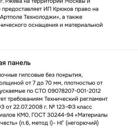
г. Ржева на территории Москвы и
о предоставляет ИП Крюков право на
Артполе Технолоджи», а также
нического оснащения и материальной
ая панель
очные гипсовые без покрытия,
олщиной от 7 до 70 мм, плотностью от
ыпускаемые по СТО 09078207-001-2012
ует требованиям Технический регламент
 от 22.07.2008 г. № 123-ФЗ класс
риалов КМ0, ГОСТ 30244-94 «Материалы
сть» (п.6, метод I)- НГ (негорючий)