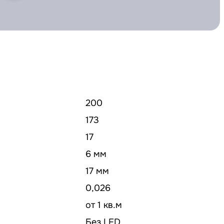
200
173
17
6 мм
17 мм
0,026
от 1 кв.м
Без LED