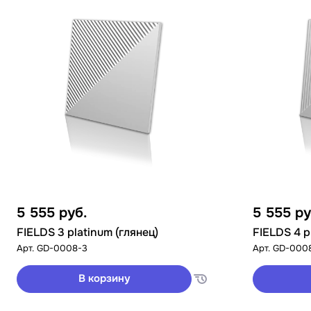
5 555
руб.
5 555
ру
FIELDS 3 platinum (глянец)
FIELDS 4 p
Арт.
GD-0008-3
Арт.
GD-000
В корзину