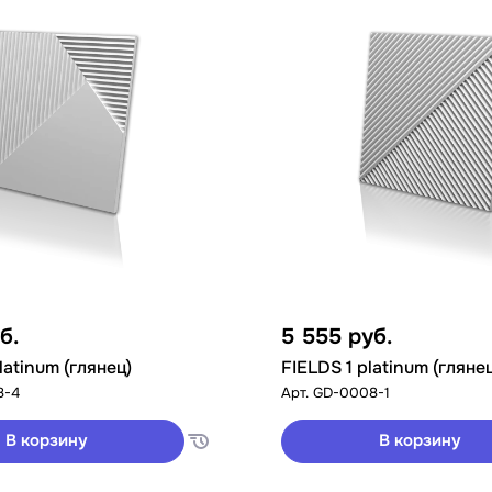
б.
5 555
руб.
latinum (глянец)
FIELDS 1 platinum (гляне
8-4
Арт.
GD-0008-1
В корзину
В корзину