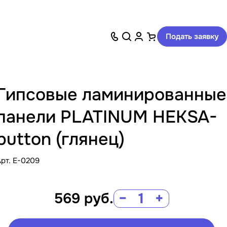
Подать заявку
Гипсовые ламинированные
панели PLATINUM HEKSA-
button (глянец)
Арт.
E-0209
569
руб.
−
+