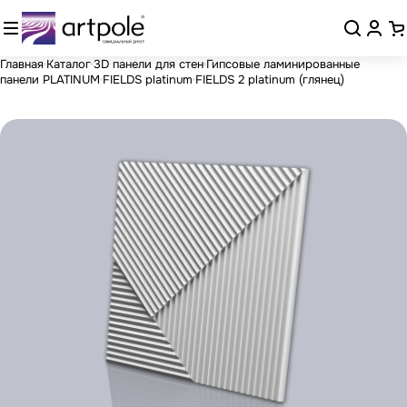
Главная
Каталог
3D панели для стен
Гипсовые ламинированные
панели PLATINUM
FIELDS platinum
FIELDS 2 platinum (глянец)