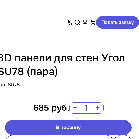
Подать заявку
3D панели для стен Угол
SU78 (пара)
Арт.
SU78
685
руб.
−
+
В корзину