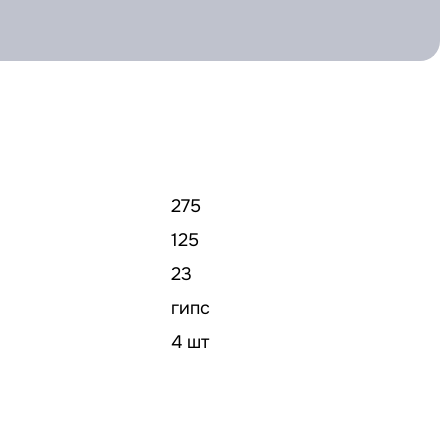
275
125
23
гипс
4 шт