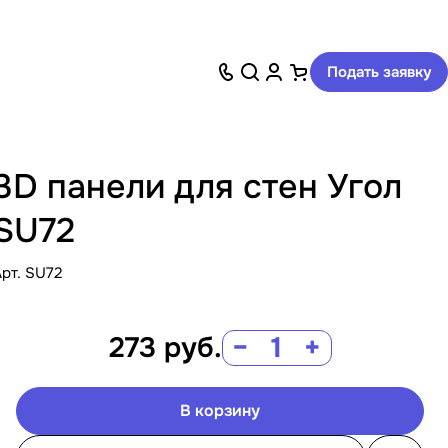
Подать заявку
3D панели для стен Угол
SU72
Арт.
SU72
273
руб.
−
+
В корзину