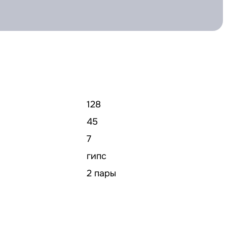
128
45
7
гипс
2 пары