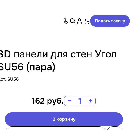
Подать заявку
3D панели для стен Угол
SU56 (пара)
Арт.
SU56
162
руб.
−
+
В корзину