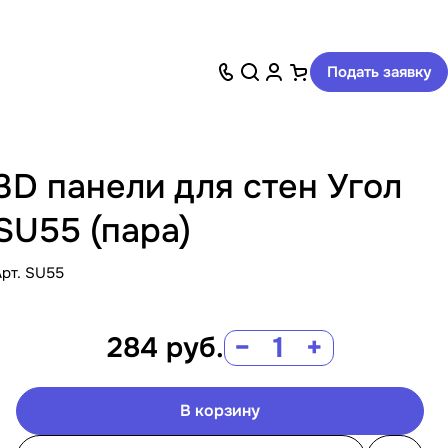
Подать заявку
3D панели для стен Угол
SU55 (пара)
Арт.
SU55
284
руб.
−
+
В корзину