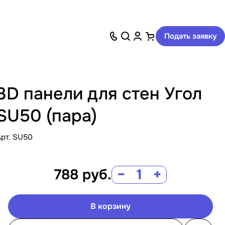
Подать заявку
3D панели для стен Угол
SU50 (пара)
Арт.
SU50
788
руб.
−
+
В корзину