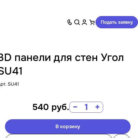
Подать заявку
3D панели для стен Угол
SU41
Арт.
SU41
540
руб.
−
+
В корзину