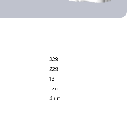
229
229
18
гипс
4 шт