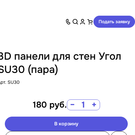
Подать заявку
3D панели для стен Угол
SU30 (пара)
Арт.
SU30
180
руб.
−
+
В корзину