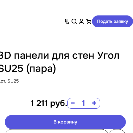
Подать заявку
3D панели для стен Угол
SU25 (пара)
Арт.
SU25
1 211
руб.
−
+
В корзину