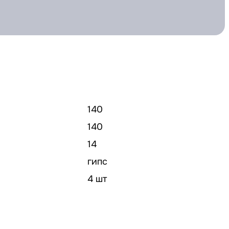
140
140
14
гипс
4 шт