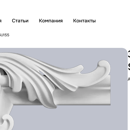
я
Статьи
Компания
Контакты
SU155