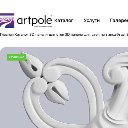
Каталог
Услуги
Галере
Главная
Каталог
3D панели для стен
3D панели для стен из гипса
Угол 
Новинка