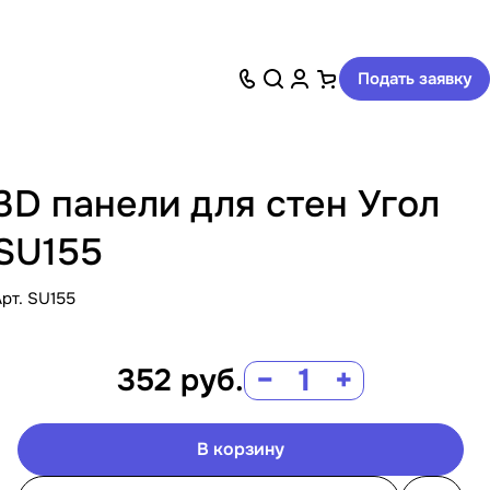
Подать заявку
3D панели для стен Угол
SU155
Арт.
SU155
352
руб.
−
+
В корзину