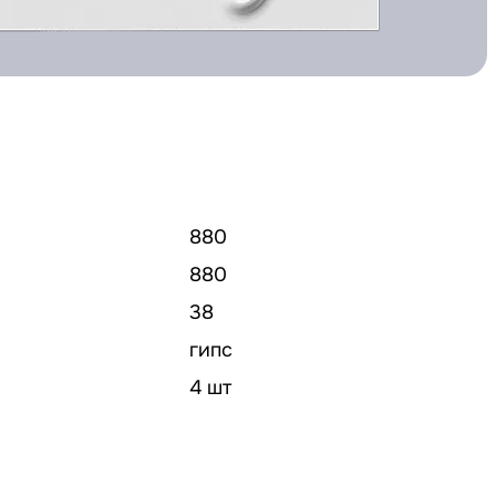
880
880
38
гипс
4 шт