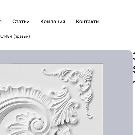
я
Статьи
Компания
Контакты
SU148R (правый)