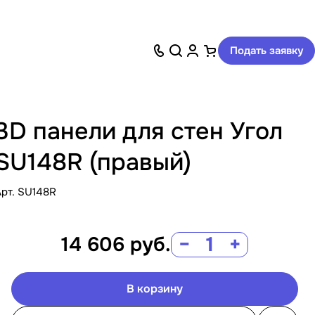
Подать заявку
3D панели для стен Угол
SU148R (правый)
Арт.
SU148R
14 606
руб.
−
+
В корзину