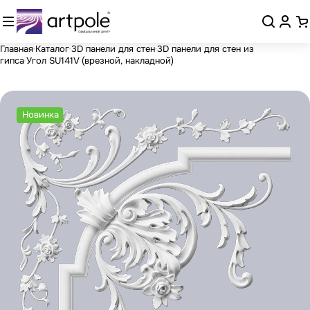
Главная
Каталог
3D панели для стен
3D панели для стен из
гипса
Угол SU141V (врезной, накладной)
Новинка