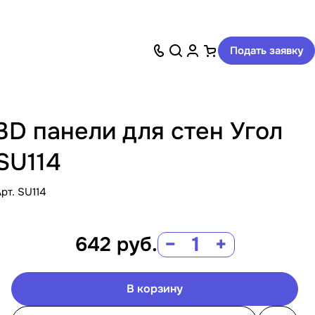
Подать заявку
3D панели для стен Угол
SU114
Арт.
SU114
642
руб.
−
+
В корзину