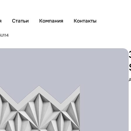
я
Статьи
Компания
Контакты
SU114