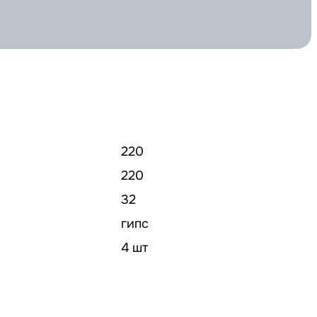
220
220
32
гипс
4 шт