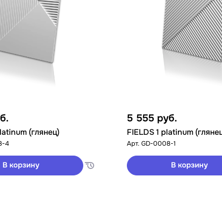
б.
5 555
руб.
latinum (глянец)
FIELDS 1 platinum (гляне
8-4
Арт.
GD-0008-1
В корзину
В корзину