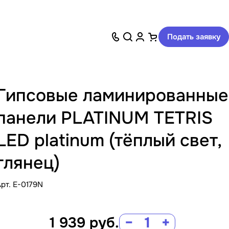
Подать заявку
Гипсовые ламинированные
панели PLATINUM TETRIS
LED platinum (тёплый свет,
глянец)
Арт.
E-0179N
1 939
руб.
−
+