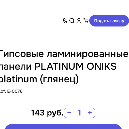
Подать заявку
Гипсовые ламинированные
панели PLATINUM ONIKS
platinum (глянец)
Арт.
E-0076
143
руб.
−
+