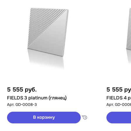
5 555
руб.
5 555
ру
FIELDS 3 platinum (глянец)
FIELDS 4 p
Арт.
GD-0008-3
Арт.
GD-000
В корзину