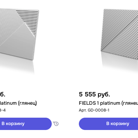
б.
5 555
руб.
latinum (глянец)
FIELDS 1 platinum (гляне
8-4
Арт.
GD-0008-1
В корзину
В корзину