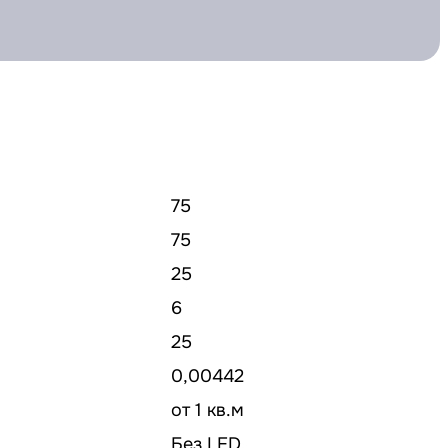
75
75
25
6
25
0,00442
от 1 кв.м
Без LED