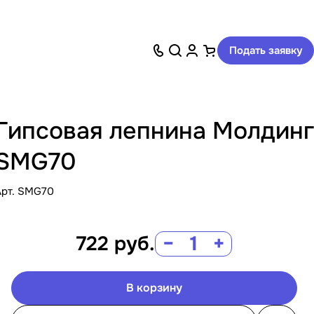
Подать заявку
Гипсовая лепнина Молдинг
SMG70
Арт.
SMG70
722
руб.
−
+
В корзину