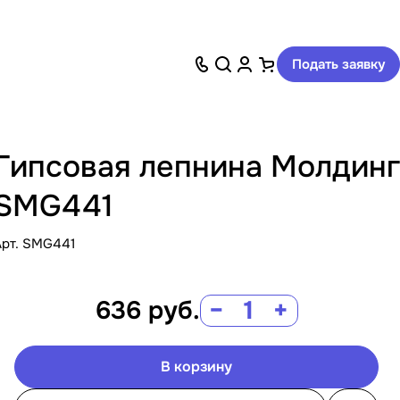
Подать заявку
Гипсовая лепнина Молдинг
SMG441
Арт.
SMG441
636
руб.
−
+
В корзину