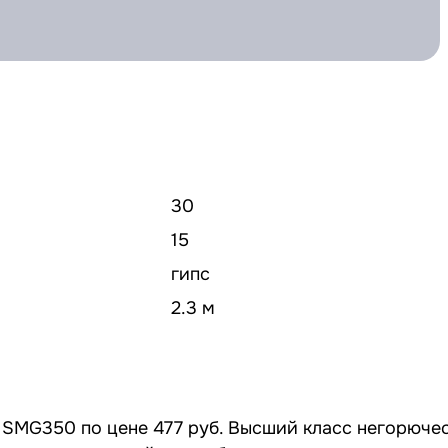
30
15
гипс
2.3 м
 SMG350 по цене 477 руб. Высший класс негорючес