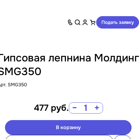
Подать заявку
Гипсовая лепнина Молдинг
SMG350
Арт.
SMG350
477
руб.
−
+
В корзину