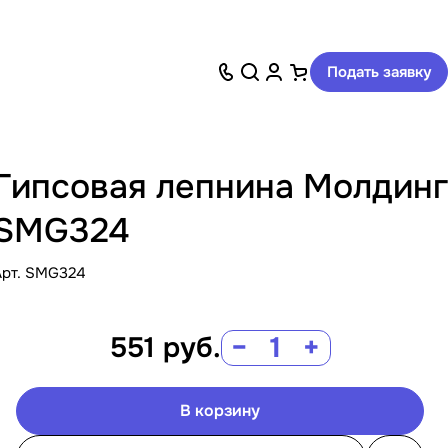
Подать заявку
Гипсовая лепнина Молдинг
SMG324
Арт.
SMG324
551
руб.
−
+
В корзину