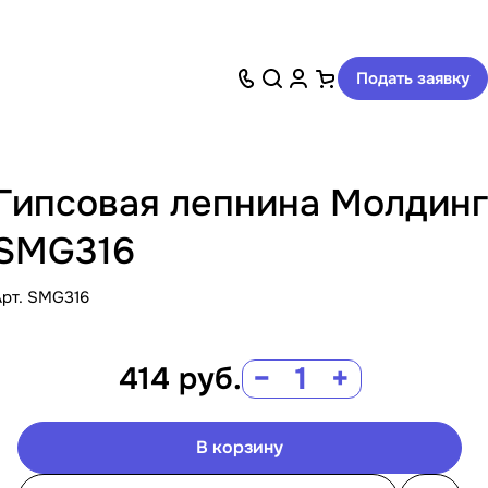
Подать заявку
Гипсовая лепнина Молдинг
SMG316
Арт.
SMG316
414
руб.
−
+
В корзину