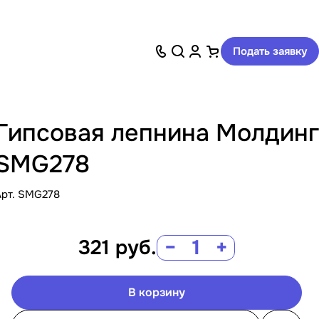
Подать заявку
Гипсовая лепнина Молдинг
SMG278
Арт.
SMG278
321
руб.
−
+
В корзину