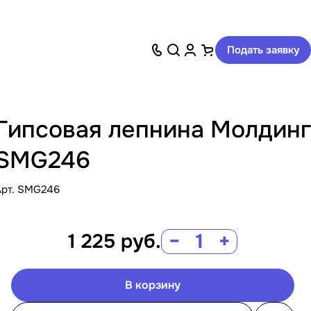
Подать заявку
Гипсовая лепнина Молдинг
SMG246
Арт.
SMG246
1 225
руб.
−
+
В корзину