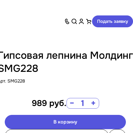
Подать заявку
Гипсовая лепнина Молдинг
SMG228
Арт.
SMG228
989
руб.
−
+
В корзину