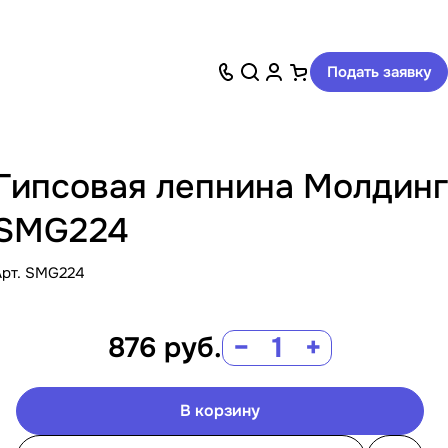
Подать заявку
Гипсовая лепнина Молдинг
SMG224
Арт.
SMG224
876
руб.
−
+
В корзину