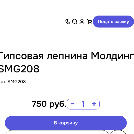
Подать заявку
Гипсовая лепнина Молдинг
SMG208
Арт.
SMG208
750
руб.
−
+
В корзину