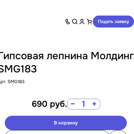
Подать заявку
Гипсовая лепнина Молдинг
SMG183
Арт.
SMG183
690
руб.
−
+
В корзину