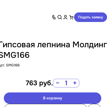
Подать заявку
Гипсовая лепнина Молдинг
SMG166
Арт.
SMG166
763
руб.
−
+
В корзину