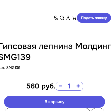
Подать заявку
Гипсовая лепнина Молдинг
SMG139
Арт.
SMG139
560
руб.
−
+
В корзину