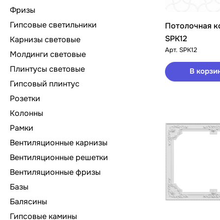
Фризы
Гипсовые светильники
Потолочная к
SPK12
Карнизы световые
Арт.
SPK12
Молдинги световые
Плинтусы световые
В корзи
Гипсовый плинтус
Розетки
Колонны
Рамки
Вентиляционные карнизы
Вентиляционные решетки
Вентиляционные фризы
Базы
Балясины
Гипсовые камины