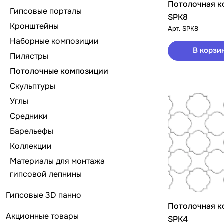
Потолочная к
Гипсовые порталы
SPK8
Кронштейны
Арт.
SPK8
Наборные композиции
В корзи
Пилястры
Потолочные композиции
Скульптуры
Углы
Средники
Барельефы
Коллекции
Материалы для монтажа
гипсовой лепнины
Гипсовые 3D панно
Потолочная к
Акционные товары
SPK4