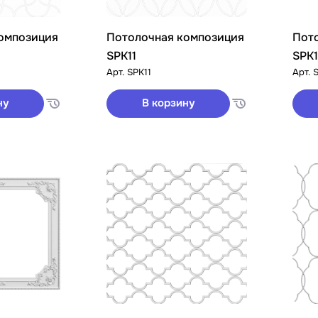
омпозиция
Потолочная композиция
Пот
SPK11
SPK
Арт.
SPK11
Арт.
ну
В корзину