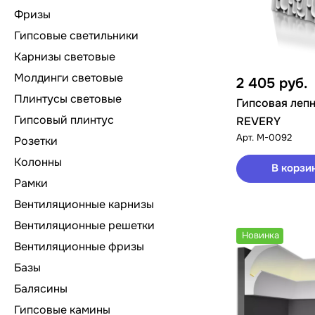
Фризы
Гипсовые светильники
Карнизы световые
Молдинги световые
2 405
руб.
Плинтусы световые
Гипсовая леп
Гипсовый плинтус
REVERY
Арт.
M-0092
Розетки
Колонны
В корзи
Рамки
Вентиляционные карнизы
Вентиляционные решетки
Новинка
Вентиляционные фризы
Базы
Балясины
Гипсовые камины