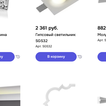
2 361
руб.
88
нина
Гипсовый светильник
Мол
Арт.
SGS32
Арт.
SGS32
ну
В корзину