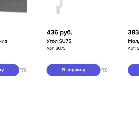
436
руб.
38
низ
Угол SU75
Мол
Арт.
SU75
Арт.
ну
В корзину