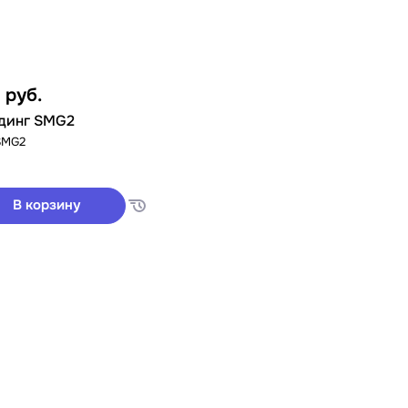
3
руб.
динг SMG2
SMG2
В корзину