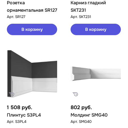
Розетка
Карниз гладкий
орнаментальная SR127
SKT231
Арт.
SR127
Арт.
SKT231
В корзину
В корзину
1 508
руб.
802
руб.
Плинтус S3PL4
Молдинг SMG40
Арт.
S3PL4
Арт.
SMG40