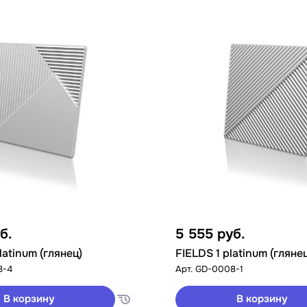
б.
5 555
руб.
latinum (глянец)
FIELDS 1 platinum (гляне
8-4
Арт.
GD-0008-1
В корзину
В корзину