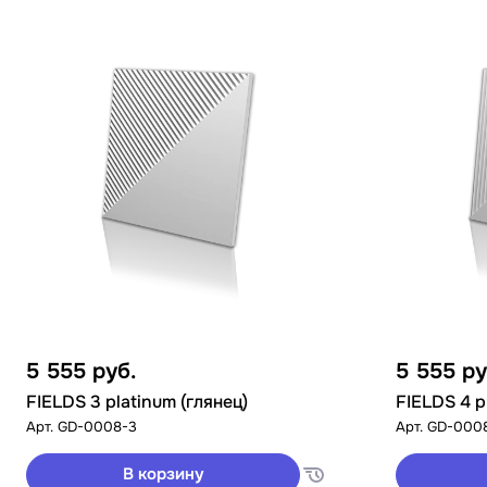
5 555
руб.
5 555
ру
FIELDS 3 platinum (глянец)
FIELDS 4 p
Арт.
GD-0008-3
Арт.
GD-000
В корзину