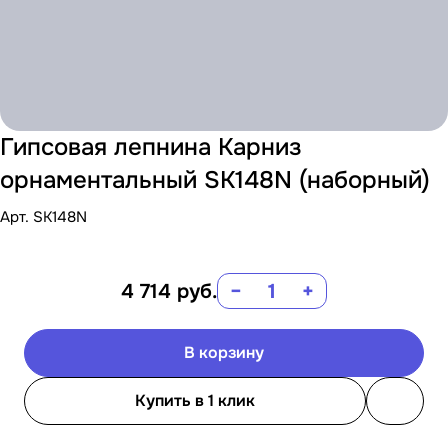
Гипсовая лепнина Карниз
орнаментальный SK148N (наборный)
Арт.
SK148N
4 714
руб.
−
+
В корзину
Купить в 1 клик