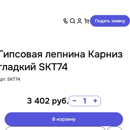
Подать заявку
Гипсовая лепнина Карниз
гладкий SKT74
Арт.
SKT74
3 402
руб.
−
+
В корзину