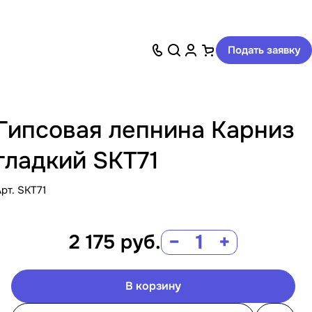
Подать заявку
Гипсовая лепнина Карниз
гладкий SKT71
Арт.
SKT71
2 175
руб.
−
+
В корзину