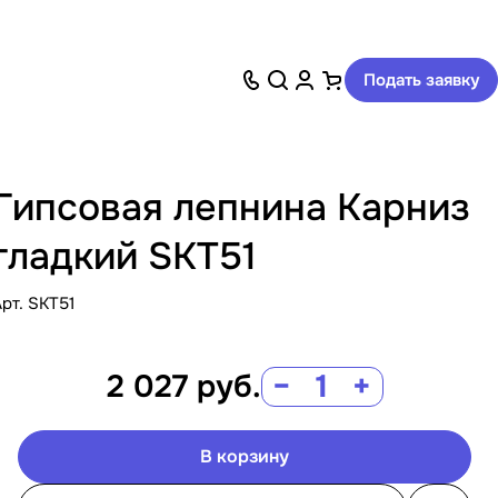
Подать заявку
Гипсовая лепнина Карниз
гладкий SKT51
Арт.
SKT51
2 027
руб.
−
+
В корзину