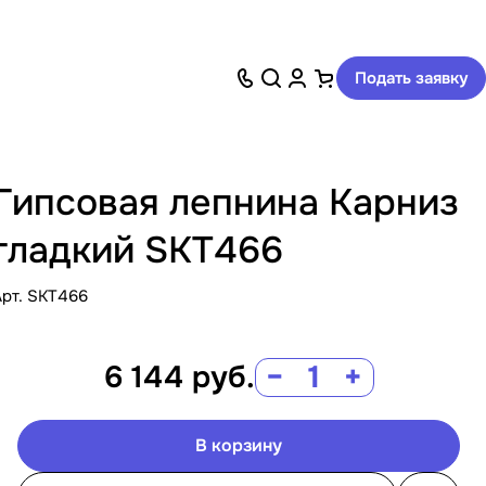
Подать заявку
Гипсовая лепнина Карниз
гладкий SKT466
Арт.
SKT466
6 144
руб.
−
+
В корзину