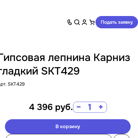
Подать заявку
Гипсовая лепнина Карниз
гладкий SKT429
Арт.
SKT429
4 396
руб.
−
+
В корзину