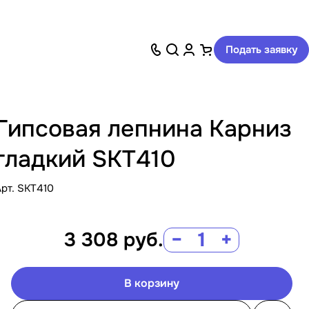
Подать заявку
Гипсовая лепнина Карниз
гладкий SKT410
Арт.
SKT410
3 308
руб.
−
+
В корзину