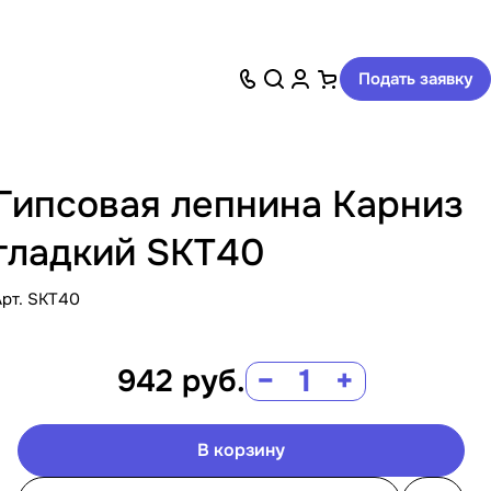
Подать заявку
Гипсовая лепнина Карниз
гладкий SKT40
Арт.
SKT40
942
руб.
−
+
В корзину