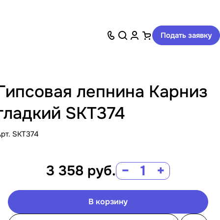
Подать заявку
Гипсовая лепнина Карниз
гладкий SKT374
Арт.
SKT374
3 358
руб.
−
+
В корзину