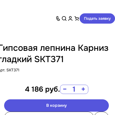
Подать заявку
Гипсовая лепнина Карниз
гладкий SKT371
Арт.
SKT371
4 186
руб.
−
+
В корзину