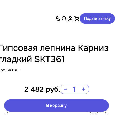
Подать заявку
Гипсовая лепнина Карниз
гладкий SKT361
Арт.
SKT361
2 482
руб.
−
+
В корзину