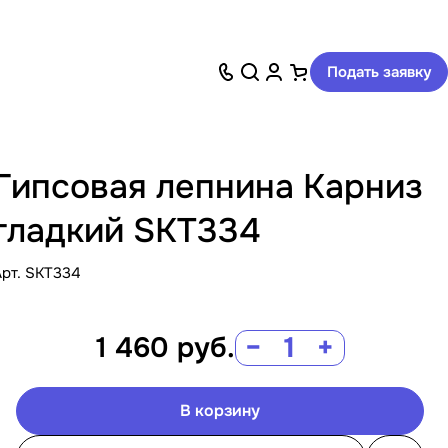
Подать заявку
Гипсовая лепнина Карниз
гладкий SKT334
Арт.
SKT334
1 460
руб.
−
+
В корзину